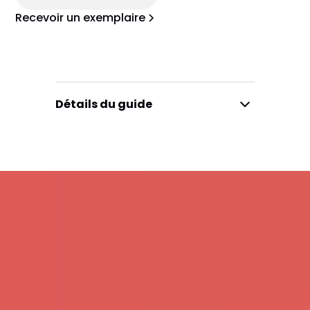
Recevoir un exemplaire
Détails du guide
Le guide
Mise en page et direction artistique
par Léa Lamolie et Emma Luu Duc.
Illustrations de Clémentine Latron.
Auteurs
Arthur Presse & Joseph Reinhart
Format
112 pages, reliure brochée, papier
PEFC, fabriqué en France.