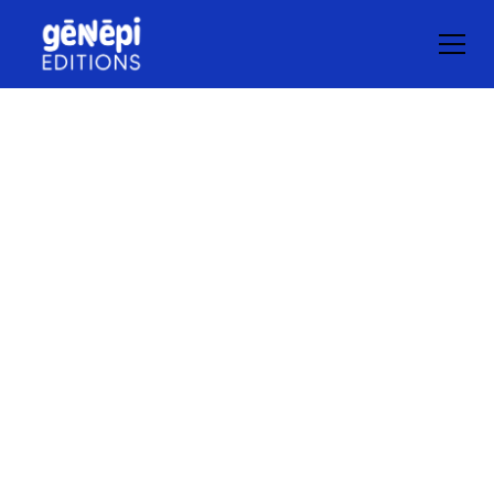
Personnalisez
vos guides
à votre image
La personnalisation du guide, c'est un moyen
concret d'informer les familles sur ce que votre
commune
a à leur offrir, et d'être présent à un moment clé
de leur vie.