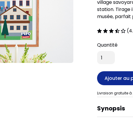
village savoya
station. Tirage 
musée, parfait
(4
Quantité
Livraison gratuite à
Synopsis
Station de ski 
concentre chale