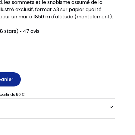
rd, les sommets et le snobisme assumé de la
illustré exclusif, format A3 sur papier qualité
 pour un mur à 1850 m d'altitude (mentalement).
.8 stars) • 47 avis
 partir de 50 €
mythique des Trois Vallées, Courchevel
ts de luxe, pistes parmi les plus belles d'Europe