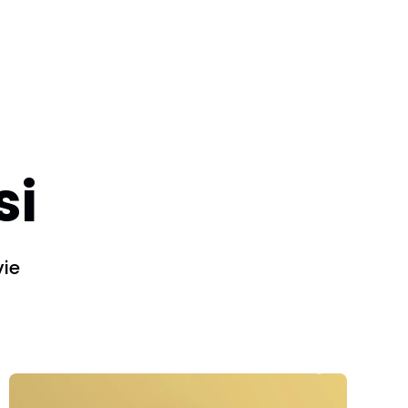
mière. Cette affiche PIFO France capture le
rd, les sommets et le snobisme assumé de la
illustré exclusif, format A3 sur papier qualité
 pour un mur à 1850 m d'altitude (mentalement).
si
ie