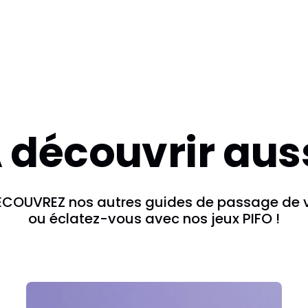
et neige de pre
village savoya
station. Tirage 
musée, parfait
 découvrir aus
ÉCOUVREZ nos autres guides de passage de v
ou éclatez-vous avec nos jeux PIFO !