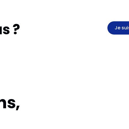
s ?
Je sui
ns,